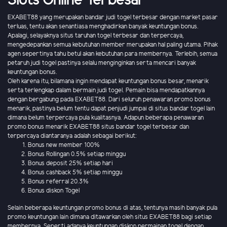
Slots Online Terbesar
EXABET88 yang merupakan bandar judi togel terbesar dengan market pasar
terluas, tentu akan senantiasa menghadirkan banyak keuntungan bonus.
Apalagi, selayaknya situs taruhan togel terbesar dan terpercaya,
mengedepankan semua kebutuhan member merupakan hal paling utama. Pihak
agen sepertinya tahu betul akan kebutuhan para membernya. Terlebih, semua
petaruh judi togel pastinya selalu menginginkan serta mencari banyak
keuntungan bonus.
Oleh karena itu, bilamana ingin mendapat keuntungan bonus besar, menarik
serta terlengkap dalam bermain judi togel. Pemain bisa mendapatkannya
dengan bergabung pada EXABET88. Dari seluruh penawaran promo bonus
menarik, pastinya belum tentu dapat penjudi jumpai di situs bandar togel lain
dimana belum terpercaya pula kualitasnya. Adapun beberapa penawaran
promo bonus menarik EXABET88 situs bandar togel terbesar dan
terpercaya diantaranya adalah sebagai berikut:
Bonus new member 100%
Bonus Rollingan 0.5% setiap minggu
Bonus deposit 25% setiap hari
Bonus cashback 5% setiap minggu
Bonus referral 20.3%
Bonus diskon Togel
Selain beberapa keuntungan promo bonus di atas, tentunya masih banyak pula
promo keuntungan lain dimana ditawarkan oleh situs EXABET88 bagi setiap
membernya. Seperti adanya keuntungan diskon permainan togel dengan