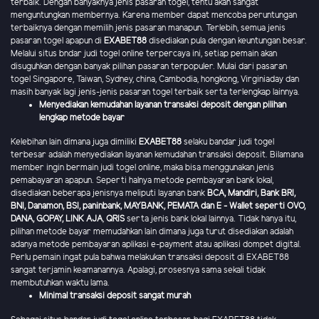
terbaik. Dengan banyaknya jenis pasaran togel, tentu akan sangat
menguntungkan membernya. Karena member dapat mencoba peruntungan
terbaiknya dengan memilih jenis pasaran manapun. Terlebih, semua jenis
pasaran togel apapun di
EXABET88
disediakan pula dengan keuntungan besar.
Melalui situs bndar judi togel online terpercaya ini, setiap pemain akan
disuguhkan dengan banyak pilihan pasaran terpopuler. Mulai dari pasaran
togel Singapore, Taiwan, Sydney, china, Cambodia, hongkong, Virginiaday dan
masih banyak lagi jenis-jenis pasaran togel terbaik serta terlengkap lainnya.
Menyediakan kemudahan layanan transaksi deposit dengan pilihan
lengkap metode bayar
Kelebihan lain dimana juga dimiliki
EXABET88
selaku bandar judi togel
terbesar adalah menyediakan layanan kemudahan transaksi deposit. Bilamana
member ingin bermain judi togel online, maka bisa menggunakan jenis
pemabayaran apapun. Seperti halnya metode pembayaran bank lokal,
disediakan beberapa jenisnya meliputi layanan bank
BCA, Mandiri, Bank BRI,
BNI, Danamon, BSI, paninbank, MAYBANK, PEMATA dan E - Wallet seperti OVO,
DANA, GOPAY, LINK AJA
,
QRIS
serta jenis bank lokal lainnya. Tidak hanya itu,
pilihan metode bayar memudahkan lain dimana juga turut disediakan adalah
adanya metode pembayaran aplikasi e-payment atau aplikasi dompet digital.
Perlu pemain ingat pula bahwa melakukan transaksi deposit di EXABET88
sangat terjamin keamanannya. Apalagi, prosesnya sama sekali tidak
membutuhkan waktu lama.
Minimal transaksi deposit sangat murah