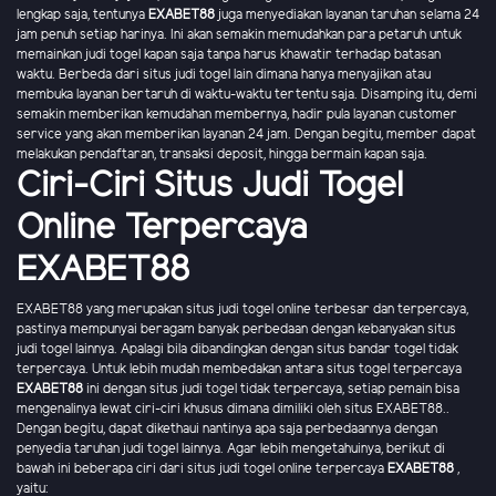
lengkap saja, tentunya
EXABET88
juga menyediakan layanan taruhan selama 24
jam penuh setiap harinya. Ini akan semakin memudahkan para petaruh untuk
memainkan judi togel kapan saja tanpa harus khawatir terhadap batasan
waktu. Berbeda dari situs judi togel lain dimana hanya menyajikan atau
membuka layanan bertaruh di waktu-waktu tertentu saja. Disamping itu, demi
semakin memberikan kemudahan membernya, hadir pula layanan customer
service yang akan memberikan layanan 24 jam. Dengan begitu, member dapat
melakukan pendaftaran, transaksi deposit, hingga bermain kapan saja.
Ciri-Ciri Situs Judi Togel
Online Terpercaya
EXABET88
EXABET88 yang merupakan situs judi togel online terbesar dan terpercaya,
pastinya mempunyai beragam banyak perbedaan dengan kebanyakan situs
judi togel lainnya. Apalagi bila dibandingkan dengan situs bandar togel tidak
terpercaya. Untuk lebih mudah membedakan antara situs togel terpercaya
EXABET88
ini dengan situs judi togel tidak terpercaya, setiap pemain bisa
mengenalinya lewat ciri-ciri khusus dimana dimiliki oleh situs EXABET88..
Dengan begitu, dapat dikethaui nantinya apa saja perbedaannya dengan
penyedia taruhan judi togel lainnya. Agar lebih mengetahuinya, berikut di
bawah ini beberapa ciri dari situs judi togel online terpercaya
EXABET88
,
yaitu: