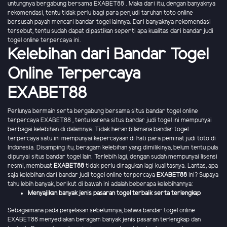
untungnya bergabung bersama EXABET88 . Maka dari itu, dengan banyaknya
rekomendasi, tentu tidak perlu bagi para penjudi taruhan toto online
bersusah payah mencari bandar togel lainnya. Dari banyaknya rekomendasi
tersebut, tentu sudah dapat dipastikan seperti apa kualitas dari bandar judi
togel online terpercaya ini.
Kelebihan dari Bandar Togel
Online Terpercaya
EXABET88
Perlunya bermain serta bergabung bersama situs bandar togel online
terpercaya EXABET88 , tentu karena situs bandar judi togel ini mempunyai
berbagai kelebihan di dalamnya. Tidak heran bilamana bandar togel
terpercaya satu ini mempunyai kepercayaan di hati para peminat judi toto di
Indonesia. Disamping itu, beragam kelebihan yang dimilikinya, belum tentu pula
dipunyai situs bandar togel lain. Terlebih lagi, dengan sudah mempunyai lisensi
resmi, membuat
EXABET88
tidak perlu diragukan lagi kualitasnya. Lantas, apa
saja kelebihan dari bandar judi togel online terpercaya
EXABET88
ini? Supaya
tahu lebih banyak, berikut di bawah ini adalah beberapa kelebihannya:
Menyajikan banyak jenis pasaran togel terbaik serta terlengkap
Sebagaimana pada penjelasan sebelumnya, bahwa bandar togel online
EXABET88 menyediakan beragam banyak jenis pasaran terlengkap dan