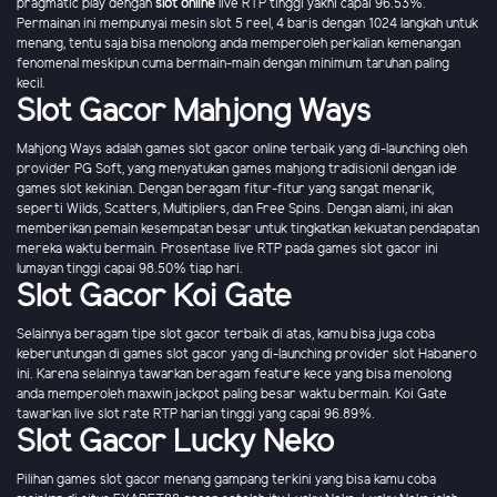
pragmatic play dengan
slot online
live RTP tinggi yakni capai 96.53%.
Permainan ini mempunyai mesin slot 5 reel, 4 baris dengan 1024 langkah untuk
menang, tentu saja bisa menolong anda memperoleh perkalian kemenangan
fenomenal meskipun cuma bermain-main dengan minimum taruhan paling
kecil.
Slot Gacor Mahjong Ways
Mahjong Ways adalah games slot gacor online terbaik yang di-launching oleh
provider PG Soft, yang menyatukan games mahjong tradisionil dengan ide
games slot kekinian. Dengan beragam fitur-fitur yang sangat menarik,
seperti Wilds, Scatters, Multipliers, dan Free Spins. Dengan alami, ini akan
memberikan pemain kesempatan besar untuk tingkatkan kekuatan pendapatan
mereka waktu bermain. Prosentase live RTP pada games slot gacor ini
lumayan tinggi capai 98.50% tiap hari.
Slot Gacor Koi Gate
Selainnya beragam tipe slot gacor terbaik di atas, kamu bisa juga coba
keberuntungan di games slot gacor yang di-launching provider slot Habanero
ini. Karena selainnya tawarkan beragam feature kece yang bisa menolong
anda memperoleh maxwin jackpot paling besar waktu bermain. Koi Gate
tawarkan live slot rate RTP harian tinggi yang capai 96.89%.
Slot Gacor Lucky Neko
Pilihan games slot gacor menang gampang terkini yang bisa kamu coba