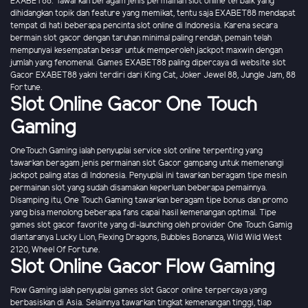
EXABET88. Tawarkan beragam jenis permainan slot online terbaik yang
dihidangkan topik dan feature yang memikat, tentu saja EXABET88 mendapat
tempat di hati beberapa pencinta slot online di Indonesia. Karena secara
bermain slot gacor dengan taruhan minimal paling rendah, pemain telah
mempunyai kesempatan besar untuk memperoleh jackpot maxwin dengan
jumlah yang fenomenal. Games EXABET88 paling dipercaya di website slot
Gacor EXABET88 yakni terdiri dari King Cat, Joker Jewel 88, Jungle Jam, 88
Fortune.
Slot Online Gacor One Touch
Gaming
OneTouch Gaming ialah penyuplai service slot online terpenting yang
tawarkan beragam jenis permainan slot Gacor gampang untuk memenangi
jackpot paling atas di Indonesia. Penyuplai ini tawarkan beragam tipe mesin
permainan slot yang sudah disamakan keperluan beberapa pemainnya.
Disamping itu, One Touch Gaming tawarkan beragam tipe bonus dan promo
yang bisa menolong beberapa fans capai hasil kemenangan optimal. Tipe
games slot gacor favorite yang di-launching oleh provider One Touch Gamig
diantaranya Lucky Lion, Flexing Dragons, Bubbles Bonanza, Wild Wild West
2120, Wheel Of Fortune.
Slot Online Gacor Flow Gaming
Flow Gaming ialah penyuplai games slot Gacor online terpercaya yang
berbasiskan di Asia. Selainnya tawarkan tingkat kemenangan tinggi, tiap