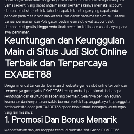
seharusnya Anda tidak tergesa-gesa untuk bermain-main dengan uang asli.
Sama seperti yang dapat anda mainkan pertama kalinya memakai account
demonstrasi slot, untuk ketahui berapakah keuntungan yang dapat anda
peroleh pada mesin slot dan ketahui Pola gacor pada mesin slot itu. Ketahui
variasi permainan dan Pola gacor pada mesin slot lewat account slot
demonstrasi gratis, hingga Anda tidak beresiko kehilangan uang banyak pada
awal permainan.
Keuntungan dan Keunggulan
Main di Situs Judi Slot Online
Terbaik dan Terpercaya
EXABET88
Dengan mendaftarkan dan bermain di website games slot online terbaik dan
terpercaya gacor yakni EXABET88 terang anda dapat nikmati beberapa
keuntungan dan keuntungan sepanjang bermain. Selainnya berikan agunan
keamanan dan kenyamanan waktu bermain untuk tiap anggotanya, tiap anggota
setia website agen judi EXABET88 gacor bisa nikmati beragam keuntungan
yang lain misalnya:
1. Promosi Dan Bonus Menarik
Mendaftarkan dan jadi anggota resmi di website slot Gacor EXABET88