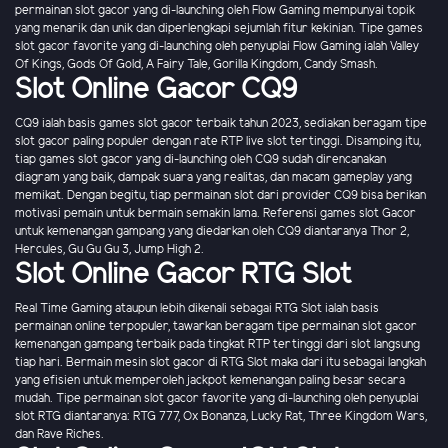
permainan slot gacor yang di-launching oleh Flow Gaming mempunyai topik
yang menarik dan unik dan diperlengkapi sejumlah fitur kekinian. Tipe games
slot gacor favorite yang di-launching oleh penyuplai Flow Gaming ialah Valley
Of Kings, Gods Of Gold, A Fairy Tale, Gorilla Kingdom, Candy Smash.
Slot Online Gacor CQ9
CQ9 ialah basis games slot gacor terbaik tahun 2023, sediakan beragam tipe
slot gacor paling populer dengan rate RTP live slot tertinggi. Disamping itu,
tiap games slot gacor yang di-launching oleh CQ9 sudah direncanakan
diagram yang baik, dampak suara yang realitas, dan macam gameplay yang
memikat. Dengan begitu, tiap permainan slot dari provider CQ9 bisa berikan
motivasi pemain untuk bermain semakin lama. Referensi games slot Gacor
untuk kemenangan gampang yang diedarkan oleh CQ9 diantaranya Thor 2,
Hercules, Gu Gu Gu 3, Jump High 2.
Slot Online Gacor RTG Slot
Real Time Gaming ataupun lebih dikenali sebagai RTG Slot ialah basis
permainan online terpopuler, tawarkan beragam tipe permainan slot gacor
kemenangan gampang terbaik pada tingkat RTP tertinggi dari slot langsung
tiap hari. Bermain mesin slot gacor di RTG Slot maka dari itu sebagai langkah
yang efisien untuk memperoleh jackpot kemenangan paling besar secara
mudah. Tipe permainan slot gacor favorite yang di-launching oleh penyuplai
slot RTG diantaranya: RTG 777, Ox Bonanza, Lucky Rat, Three Kingdom Wars,
dan Rave Riches.