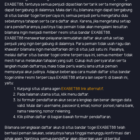
EXABET88, tentunya semua penjudi dipastikan tertarik serta menginginkan
dapat bergabung di dalamnya. Maka dari itu, bilamana ingin dapat bergabung
di situs bandar togel terpercaya ini, semua penjudi perlu mengetahui dulu
sebelumnya tahapan serta cara daftar akun. Karena, jika mengetahui setiap
cara pendaftarannya, pastinya tiap pemain tidak akan mengalami kesulitan
bilamana ingin menjadi member resmi situs bandar EXABET88.
EXABET88 menawarkan pelayanan kemudahan daftar akun untuk setiap
penjudi yang ingin bergabung di dalamnya. Para pemain tidak usah ragu dan
khawatir bilamana ingin mendaftarkan diri di situs judi satu ini. Pasalnya,
melalui daftar situs bandar togel online terpercaya ini, semua member tidak
mesti harus melakukan tahapan yang sulit. Cukup ikuti persyaratan serta
langkah mudah daftarnya, maka tidak perlu waktu lama untuk pemain
mempunyai akun judinya. Adapun beberapa cara mudah daftar situs bandar
togel online resmi terpercaya EXABET88 antara lain seperti di bawah ini,
yaitu:
Kunjungi situs utama agen
EXABET88 link alternatif
.
Pada halaman utama situs, klik menu daftar.
Isi formulir pendaftaran akun secara lengkap dan benar dengan data
valid. Mulai dari username, password, email, nomor ponsel, nama bank,
nama rekening, nomor rekening.
Klik pilihan daftar di bagian bawah formulir pendaftaran.
Bilamana serangkaian daftar akun di situs bandar togel EXABET88 telah
berhasil pemain lakukan, selanjutnya hanya tinggal menunggu konfirmasi dari
pihak agen. Nantinya, semua pendaftar akan diberikan user id berikut