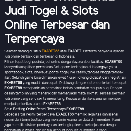
Judi Togel & Slots
Online Terbesar dan
Terpercaya
Selamat datang di situs
EXABET88
atau
EXABET
. Platform penyedia layanan
judi online terbaik dan terbesar di Indonesia.
Pilihan tepat bagi pecinta judi online dengan layanan berkualitas.
EXABET88
Menyediakan pilihan permainan Slot gacor terlengkap di bidangnya yaitu
sportsbook, slots, Idnlive, eSports, togel, live casino, tangkas hingga tembak
ikan. Seluruh game bisa dimainkan lewat 1 user id yang didapat dari registrasi
EXABET88
yang mudah dan cepat. Didukung dengan sistem enkripsi tercepat
EXABET88
menghadirkan permainan bebas hambatan maupun bug. Dengan
desain tampilan yang menarik dan memanjakan mata, nikmati sensasi bermain
judi online yang seru serta menantang. Kepuasan dan kenyamanan member
menjadi prioritas utama EXABET88.
Situs Betting Online Resmi Terpercaya EXABET88
Sebagai situs resmi terpercaya,
EXABET88
memiliki legalitas dan lisensi
resmi dari bmm testlab yang menjamin keamanan data diri member. Kami
juga memiliki sistem pembayaran terlengkap lewat bekerjasama dengan
perbankan, e wallet, dan virtual account populer di Indonesia yang