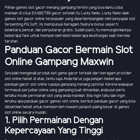
Pilihan games slot gacor menang gampang terkini yang bisa kamu coba
mainkan di situs EXABET88 gacor setelah itu Lucky Neko. Lucky Neko ialah
games slot gacor online terpopuler yang diperkembangkan oleh penyuplai slot
terpenting PG Soft. Ini mempunyai beragam feature bonus seperti
belantara, pencar, dan perputaran gratis. Sudah pasti, itu memungkinkannya
beberapa fans untuk memperoleh lebih beberapa keuntungan saat mereka
taruhan.
Panduan Gacor Bermain Slot
Online Gampang Maxwin
Sesudah mengenali produk slot game gacor terbaik dari beragam provider
slot online hebat di atas, tentu saja Anda harus juga pelajari beberapa
panduan gacor slot online supaya gampang menang optimal. Karena walaupun
termasuk perjudian online yang gampang buat dimainkan, anda pun perlu
ketahui mode permainan slot yang anda mainkan. Bila ingin tahu dan ingin
ketahui apa panduan gacor games slot online, berikut panduan gacor yang bisa
dibuktikan hebat untuk memperoleh maxwin jackpot paling besar di games
slot online secara mudah :
1. Pilih Permainan Dengan
Kepercayaan Yang Tinggi