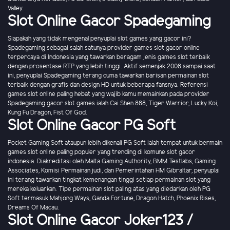
Valley.
Slot Online Gacor Spadegaming
Siapakah yang tidak mengenal penyuplai slot games yang gacor ini?
Spadegaming sebagai salah satunya provider games slot gacor online
terpercaya di Indonesia yang tawarkan beragam jenis games slot terbaik
dengan prosentase RTP yang lebih tinggi. Aktif semenjak 2008 sampai saat
ini, penyuplai Spadegaming terang cuma tawarkan barisan permainan slot
terbaik dengan grafis dan design HD untuk beberapa fansnya. Referensi
games slot online paling hebat yang wajib kamu memainkan pada provider
Spadegaming gacor slot games ialah Cai Shen 888, Tiger Warrior, Lucky Koi,
Kung Fu Dragon, Fist Of God.
Slot Online Gacor PG Soft
Pocket Gaming Soft ataupun lebih dikenali PG Soft ialah tempat untuk bermain
games slot online paling populer yang trending di komune slot gacor
indonesia. Diakreditasi oleh Malta Gaming Authority, BMM Testlabs, Gaming
Associates, Komisi Permainan judi, dan Pemerintahan HM Gibraltar, penyuplai
ini terang tawarkan tingkat kemenangan tinggi setiap permainan slot yang
mereka keluarkan. Tipe permainan slot paling atas yang diedarkan oleh PG
Soft termasuk Mahjong Ways, Ganda Fortune, Dragon Hatch, Phoenix Rises,
Dreams Of Macau.
Slot Online Gacor Joker123 /