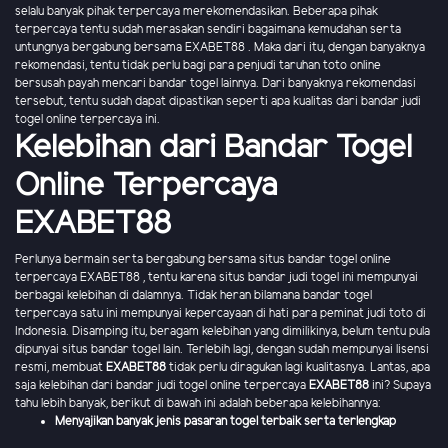
selalu banyak pihak terpercaya merekomendasikan. Beberapa pihak
terpercaya tentu sudah merasakan sendiri bagaimana kemudahan serta
untungnya bergabung bersama EXABET88 . Maka dari itu, dengan banyaknya
rekomendasi, tentu tidak perlu bagi para penjudi taruhan toto online
bersusah payah mencari bandar togel lainnya. Dari banyaknya rekomendasi
tersebut, tentu sudah dapat dipastikan seperti apa kualitas dari bandar judi
togel online terpercaya ini.
Kelebihan dari Bandar Togel
Online Terpercaya
EXABET88
Perlunya bermain serta bergabung bersama situs bandar togel online
terpercaya EXABET88 , tentu karena situs bandar judi togel ini mempunyai
berbagai kelebihan di dalamnya. Tidak heran bilamana bandar togel
terpercaya satu ini mempunyai kepercayaan di hati para peminat judi toto di
Indonesia. Disamping itu, beragam kelebihan yang dimilikinya, belum tentu pula
dipunyai situs bandar togel lain. Terlebih lagi, dengan sudah mempunyai lisensi
resmi, membuat
EXABET88
tidak perlu diragukan lagi kualitasnya. Lantas, apa
saja kelebihan dari bandar judi togel online terpercaya
EXABET88
ini? Supaya
tahu lebih banyak, berikut di bawah ini adalah beberapa kelebihannya:
Menyajikan banyak jenis pasaran togel terbaik serta terlengkap