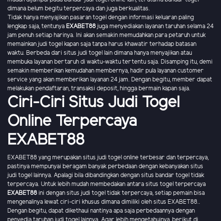
dimana belum begitu terpercaya dan juga berkualitas.
Tidak hanya menyajikan pasaran togel dengan informasi keluaran paling
lengkap saja, tentunya
EXABET88
juga menyediakan layanan taruhan selama 24
jam penuh setiap harinya. Ini akan semakin memudahkan para petaruh untuk
memainkan judi togel kapan saja tanpa harus khawatir terhadap batasan
waktu. Berbeda dari situs judi togel lain dimana hanya menyajikan atau
membuka layanan bertaruh di waktu-waktu tertentu saja. Disamping itu, demi
semakin memberikan kemudahan membernya, hadir pula layanan customer
service yang akan memberikan layanan 24 jam. Dengan begitu, member dapat
melakukan pendaftaran, transaksi deposit, hingga bermain kapan saja.
Ciri-Ciri Situs Judi Togel
Online Terpercaya
EXABET88
EXABET88 yang merupakan situs judi togel online terbesar dan terpercaya,
pastinya mempunyai beragam banyak perbedaan dengan kebanyakan situs
judi togel lainnya. Apalagi bila dibandingkan dengan situs bandar togel tidak
terpercaya. Untuk lebih mudah membedakan antara situs togel terpercaya
EXABET88
ini dengan situs judi togel tidak terpercaya, setiap pemain bisa
mengenalinya lewat ciri-ciri khusus dimana dimiliki oleh situs EXABET88..
Dengan begitu, dapat dikethaui nantinya apa saja perbedaannya dengan
penyedia taruhan judi togel lainnya. Agar lebih mengetahuinya, berikut di