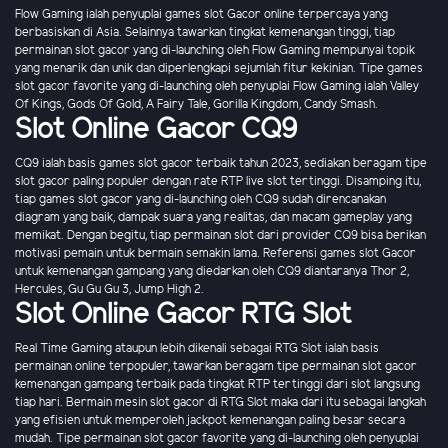
Flow Gaming ialah penyuplai games slot Gacor online terpercaya yang
berbasiskan di Asia. Selainnya tawarkan tingkat kemenangan tinggi, tiap
permainan slot gacor yang di-launching oleh Flow Gaming mempunyai topik
yang menarik dan unik dan diperlengkapi sejumlah fitur kekinian. Tipe games
slot gacor favorite yang di-launching oleh penyuplai Flow Gaming ialah Valley
Of Kings, Gods Of Gold, A Fairy Tale, Gorilla Kingdom, Candy Smash.
Slot Online Gacor CQ9
CQ9 ialah basis games slot gacor terbaik tahun 2023, sediakan beragam tipe
slot gacor paling populer dengan rate RTP live slot tertinggi. Disamping itu,
tiap games slot gacor yang di-launching oleh CQ9 sudah direncanakan
diagram yang baik, dampak suara yang realitas, dan macam gameplay yang
memikat. Dengan begitu, tiap permainan slot dari provider CQ9 bisa berikan
motivasi pemain untuk bermain semakin lama. Referensi games slot Gacor
untuk kemenangan gampang yang diedarkan oleh CQ9 diantaranya Thor 2,
Hercules, Gu Gu Gu 3, Jump High 2.
Slot Online Gacor RTG Slot
Real Time Gaming ataupun lebih dikenali sebagai RTG Slot ialah basis
permainan online terpopuler, tawarkan beragam tipe permainan slot gacor
kemenangan gampang terbaik pada tingkat RTP tertinggi dari slot langsung
tiap hari. Bermain mesin slot gacor di RTG Slot maka dari itu sebagai langkah
yang efisien untuk memperoleh jackpot kemenangan paling besar secara
mudah. Tipe permainan slot gacor favorite yang di-launching oleh penyuplai