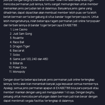
judinya. Dengan begitu, bilamana member telah merasa cukup atau ingin
mencoba permainan judi lainnya, tentu sangat memungkinkan untuk member
memainkan jenis perjudian lain di dalamnya. Banyaknya jenis game yang
dihadirkan, dapat dipastikan akan membuat member lebih puas serta lebih
betah bermain serta bergabung di situs bandar togel terpercaya ini. Untuk
lebih mengetahuinya, inilah beberapa ragam permainan judi online terpopuler
dan terbaik lainnya di bandar togel terpercaya EXABET88 :
Live Casino
Judi Sam Gong
Roulette
Race Ball
Dragon Tiger
Baccarat
Sicbo
Game judi 12D, 24D dan 48D
Billiards
Poker Dice
Monopoly
Dengan disertai beberapa banyak jenis permainan judi online terlengkap
lainnya, tentu akan kian menambah banyak juga kepuasan semua membernya.
Apalagi, semua jenis permainan apapun di EXABET88 bisa para penjudi atau
member mainkan dengan uang asli menggunakan 1 id saja. Dengan begitu,
peluang untuk mencoba peruntungan dalam bermain judi kian besar dengan
dapat menikmati segala fasilitas terlengkap di dalamnya.