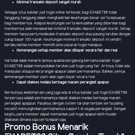
Minimal transaksi deposit sangat murah
Sebagai situs bandar judi togel online terbesar, bagi EXABET88 tidak
tanggung-tanggung dalam menghadirkan keuntungan besar serta kepuasan
bagi membernya. Adapun keuntungan serta kemudahan yang diberikan bagi
membernya ialah menawarkan minimal transaksi deposit sangat murah. Setiap
member hanya perlu melakukan transaksi deposit atau pasang taruhan dengan
cukup bayar 100 rupiah. Keuntungan minimal transaksi deposit ini sendiri
berlaku ketika member memilih jenis pasaran togel manapun.
Kemenangan setiap member akan dibayar secara fair dan real
Hal tidak kalah menarik lainnya apabila bergabung bersama bandar togel
EXABET88 adalah menyediakan taruhan judi togel yang fair. Artinya, tidak ada
manipulasi ataupun kecurangan apapun dalam permainannya. Bahkan, semua
kemenangan member pasti akan agen bayar secara real.
Dapat diakses melalui berbagai macam perangkat apapun
Berikutnya, kelebihan lain yang juga ada di situs bandar judi togel EXABET88
terpercaya adalah permainannya dapat diakses melalui berbagai macam
perangkat apappun. Pasalnya, dengan sistem taruhan terbaik serta paling
inovatif, memungkinkan permainannya support di segala perangkat. Dengan
begitu, para member dapat memainkan judi togel apapun lebih mudah
dilakukan dimana saja serta kapan saja.
Promo Bonus Menarik