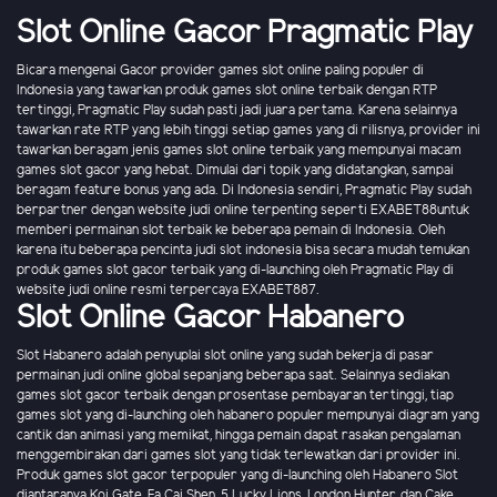
Slot Online Gacor Pragmatic Play
Bicara mengenai Gacor provider games slot online paling populer di
Indonesia yang tawarkan produk games slot online terbaik dengan RTP
tertinggi, Pragmatic Play sudah pasti jadi juara pertama. Karena selainnya
tawarkan rate RTP yang lebih tinggi setiap games yang di rilisnya, provider ini
tawarkan beragam jenis games slot online terbaik yang mempunyai macam
games slot gacor yang hebat. Dimulai dari topik yang didatangkan, sampai
beragam feature bonus yang ada. Di Indonesia sendiri, Pragmatic Play sudah
berpartner dengan website judi online terpenting seperti EXABET88untuk
memberi permainan slot terbaik ke beberapa pemain di Indonesia. Oleh
karena itu beberapa pencinta judi slot indonesia bisa secara mudah temukan
produk games slot gacor terbaik yang di-launching oleh Pragmatic Play di
website judi online resmi terpercaya EXABET887.
Slot Online Gacor Habanero
Slot Habanero adalah penyuplai slot online yang sudah bekerja di pasar
permainan judi online global sepanjang beberapa saat. Selainnya sediakan
games slot gacor terbaik dengan prosentase pembayaran tertinggi, tiap
games slot yang di-launching oleh habanero populer mempunyai diagram yang
cantik dan animasi yang memikat, hingga pemain dapat rasakan pengalaman
menggembirakan dari games slot yang tidak terlewatkan dari provider ini.
Produk games slot gacor terpopuler yang di-launching oleh Habanero Slot
diantaranya Koi Gate, Fa Cai Shen, 5 Lucky Lions, London Hunter, dan Cake