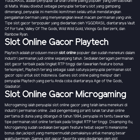
YGGDRASIL adalah penyuplai taruhan online paling populer yang berbasiskan
di Malta. Walau disebut sebagai penyuplai terbaru slot yang gampang
dimenangi, penyuplai ini memiliki komitmen selalu untuk mendatangkan
pengalaman bermain yang menyenangkan lewat macam permainan yang unik.
Tipe slot gacor terpopuler yang diedarkan oleh YGGDRASIL diantaranya Vault
Of Fortune, Valley Of The Gods, Wild Wild Gold, Vikings Go Berzerk, dan
Rainbow Ryan.
Slot Online Gacor Playtech
Playtech adalah produsen mesin
slot online
populer dan sudah menekuni dalam
industri permainan judi online sepanjang tahun. Sediakan beragam permainan
slot gacor terbaik pada tingkat RTP tinggi dan tawarkan feature bonus
terkomplet, Playtech terang sebagai salah satunya penyuplai permainan slot
gacor opsi untuk slot Indonesia. Games slot online paling melipur dari
penyuplai Playtech yang perlu Anda coba diantaranya Age of the Gods,
Gladiator.
Slot Online Gacor Microgaming
Microgaming ialah penyuplai slot online gacor yang telah lama menekuni di
industri permainan online. Jadi pengembang piranti lunak taruhan online
pertama di dunia yang dibangun di tahun 1994, penyuplai ini tentu tawarkan
tipe permainan slot online terbaik pada tingkat RTP tertinggi. Disamping itu,
Microgaming sudah sediakan beragam feature hebat seperti mekanisme
bonus dan jackpot yang mempermudah pemakainya untuk menang besar
waktu bermain. Games slot gacor favorite yang diedarkan oleh slot