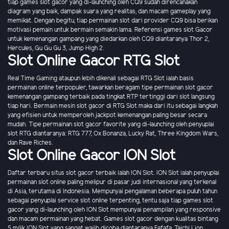
tiap games slot gacor yang di-launching oleh CQ9 sudah direncanakan
diagram yang baik, dampak suara yang realitas, dan macam gameplay yang
memikat. Dengan begitu, tiap permainan slot dari provider CQ9 bisa berikan
motivasi pemain untuk bermain semakin lama. Referensi games slot Gacor
untuk kemenangan gampang yang diedarkan oleh CQ9 diantaranya Thor 2,
Hercules, Gu Gu Gu 3, Jump High 2.
Slot Online Gacor RTG Slot
Real Time Gaming ataupun lebih dikenali sebagai RTG Slot ialah basis
permainan online terpopuler, tawarkan beragam tipe permainan slot gacor
kemenangan gampang terbaik pada tingkat RTP tertinggi dari slot langsung
tiap hari. Bermain mesin slot gacor di RTG Slot maka dari itu sebagai langkah
yang efisien untuk memperoleh jackpot kemenangan paling besar secara
mudah. Tipe permainan slot gacor favorite yang di-launching oleh penyuplai
slot RTG diantaranya: RTG 777, Ox Bonanza, Lucky Rat, Three Kingdom Wars,
dan Rave Riches.
Slot Online Gacor ION Slot
Daftar terbaru situs slot gacor terbaik ialah ION Slot. ION Slot ialah penyuplai
permainan slot online paling melipur di pasar judi internasional yang terkenal
di Asia, terutama di Indonesia. Mempunyai pengalaman beberapa puluh tahun
sebagai penyuplai service slot online terpenting, tentu saja tiap games slot
gacor yang di-launching oleh ION Slot mempunyai penampilan yang responsive
dan macam permainan yang hebat. Games slot gacor dengan kualitas bintang
5 milik ION Slot yang sangat wajib dicoba diantaranya Fafafa, Taichi Lion