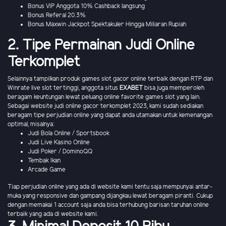
Bonus VIP Anggota 10% Cashback langsung
Bonus Referal 20.3%
Bonus Maxwin Jackpot Spektakuler Hingga Miliaran Rupiah
2. Tipe Permainan Judi Online
Terkomplet
Selainnya tampilkan produk games slot gacor online terbaik dengan RTP dan
Winrate live slot tertinggi, anggota situs
EXABET
bisa juga memperoleh
beragam keuntungan lewat peluang online favorite games slot yang lain.
Sebagai website judi online gacor terkomplet 2023, kami sudah sediakan
beragam tipe perjudian online yang dapat anda utamakan untuk kemenangan
optimal, misalnya:
Judi Bola Online / Sportsbook
Judi Live Kasino Online
Judi Poker / DominoQQ
Tembak Ikan
Arcade Game
Tiap perjudian online yang ada di website kami tentu saja mempunyai antar-
muka yang responsive dan gampang dijangkau lewat beragam piranti. Cukup
dengan memakai 1 account saja anda bisa terhubung barisan taruhan online
terbaik yang ada di website kami.