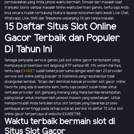
permasalahan yang Anda jumpai waktu bermain. Dimulai dari masalah saat
transaksi bisnis sampai masalah tehnis waktu bermain games, tentu saja Anda
bisa secara mudah terhubung feature layanan konsumen kami lewat Live Chat,
Whatsapp, Line, SMS dan Telephone sepanjang 24 jam tanpa masalah.
15 Daftar Situs Slot Online
Gacor Terbaik dan Populer
Di Tahun Ini
Sebagai penyuplai service games judi slot online gacor terkomplet yang
mempunyai prosentase slot langsung RTP sampai 98. 5% sehari-harinya,
tentu saja
EXABET
sudah bekerja bersama dengan lebih dari 20 provider
service slot online paling populer di Indonesia yang reputasinya tidak
disangsikan kembali. Tetapi dari demikian banyak provider slot gacor online
favorite yang ada di website kami, tentu saja sedikit susah tidak untuk
tentukan provider slot gampang menang yang mana berikan kesempatan
paling besar untuk memperoleh jackpot maxwin yang spektakuler. Untuk
mempermudah Anda tentukan situs slot terbaik yang tawarkan proses
pembayaran tertinggi pada setiap putaran, berikut ini daftar 15 situs slot
online gacor terpercaya di website EXABET88.
Waktu terbaik bermain slot di
Situs Slot Gacor