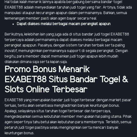
Hal tidak kalah menarik lainnya apabila bergabung bersama bandar togel
EXABET88 adalah menyediakan taruhan judi togel yang fair. Artinya, tidak ada
manipulasi ataupun kecurangan apapun dalam permainannya. Bahkan, semua
kemenangan member pasti akan agen bayar secara real.
Dapat diakses melalui berbagai macam perangkat apapun
Berikutnya, kelebihan lain yang juga ada di situs bandar judi togel EXABET88
terpercaya adalah permainannya dapat diakses melalui berbagai macam
perangkat apappun. Pasalnya, dengan sistem taruhan terbaik serta paling
inovatif, memungkinkan permainannya support di segala perangkat. Dengan
begitu, para member dapat memainkan judi togel apapun lebih mudah
dilakukan dimana saja serta kapan saja.
Promo Bonus Menarik
EXABET88 Situs Bandar Togel &
Slots Online Terbesar
EXABET88 yang merupakan bandar judi togel terbesar dengan market pasar
terluas, tentu akan senantiasa menghadirkan banyak keuntungan bonus.
Apalagi, selayaknya situs taruhan togel terbesar dan terpercaya,
mengedepankan semua kebutuhan member merupakan hal paling utama. Pihak
agen sepertinya tahu betul akan kebutuhan para membernya. Terlebih, semua
petaruh judi togel pastinya selalu menginginkan serta mencari banyak
keuntungan bonus.