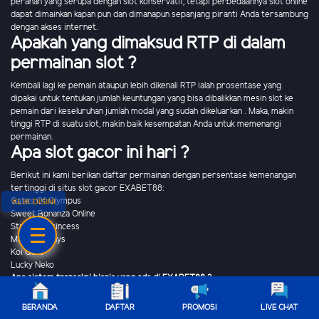
peranan yang serupa dengan slot konservatif, tetapi perbedaannya slot online
dapat dimainkan kapan pun dan dimanapun sepanjang piranti Anda tersambung
dengan akses internet.
Apakah yang dimaksud RTP di dalam
permainan slot ?
Kembali lagi ke pemain ataupun lebih dikenali RTP ialah prosentase yang
dipakai untuk tentukan jumlah keuntungan yang bisa dibalikkan mesin slot ke
pemain dari keseluruhan jumlah modal yang sudah dikeluarkan . Maka, makin
tinggi RTP di suatu slot, makin baik kesempatan Anda untuk memenangi
permainan.
Apa slot gacor ini hari ?
Berikut ini kami berikan daftar permainan dengan persentase kemenangan
tertinggi di situs slot gacor EXABET88:
Gates Of Olympus
KLIK DISINI
Sweet Bonanza Online
Starlight Princess
Mahjong Ways
Koi Gate
Lucky Neko
Apa sistem transaksi bisnis yang ada di EXABET88 ?
Untuk mempermudah transaksi bisnis tiap anggota kami, baik deposit atau
withdraw, tentu saja kami sudah sediakan opsi sistem transaksi bisnis
BERANDA
DAFTAR
PROMOSI
LIVE CHAT
terkomplet. Kami bisa tangani semua transaksi bisnis Anda, dimulai dari