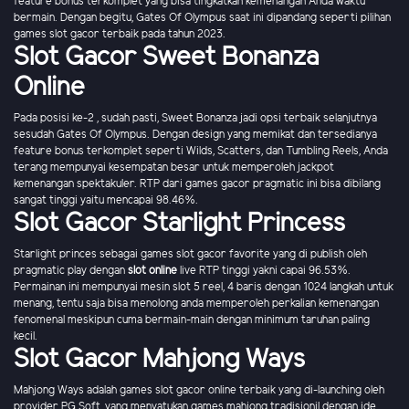
feature bonus terkomplet yang bisa tingkatkan kemenangan Anda waktu
bermain. Dengan begitu, Gates Of Olympus saat ini dipandang seperti pilihan
games slot gacor terbaik pada tahun 2023.
Slot Gacor Sweet Bonanza
Online
Pada posisi ke-2 , sudah pasti, Sweet Bonanza jadi opsi terbaik selanjutnya
sesudah Gates Of Olympus. Dengan design yang memikat dan tersedianya
feature bonus terkomplet seperti Wilds, Scatters, dan Tumbling Reels, Anda
terang mempunyai kesempatan besar untuk memperoleh jackpot
kemenangan spektakuler. RTP dari games gacor pragmatic ini bisa dibilang
sangat tinggi yaitu mencapai 98.46%.
Slot Gacor Starlight Princess
Starlight princes sebagai games slot gacor favorite yang di publish oleh
pragmatic play dengan
slot online
live RTP tinggi yakni capai 96.53%.
Permainan ini mempunyai mesin slot 5 reel, 4 baris dengan 1024 langkah untuk
menang, tentu saja bisa menolong anda memperoleh perkalian kemenangan
fenomenal meskipun cuma bermain-main dengan minimum taruhan paling
kecil.
Slot Gacor Mahjong Ways
Mahjong Ways adalah games slot gacor online terbaik yang di-launching oleh
provider PG Soft, yang menyatukan games mahjong tradisionil dengan ide