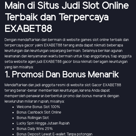
Main di Situs Judi Slot Online
Terbaik dan Terpercaya
EXABET88
Dengan mendaftarkan dan bermain di website games slot online terbaik dan
terpercaya gacor yakni EXABET88 terang anda dapat nikmati beberapa
keuntungan dan keuntungan sepanjang bermain. Selainnya berikan agunan
keamanan dan kenyamanan waktu bermain untuk tiap anggotanya, tiap anggota
setia website agen judi EXABET88 gacor bisa nikmati beragam keuntungan
yang lain misalnya:
1. Promosi Dan Bonus Menarik
Mendaftarkan dan jadi anggota resmi di website slot Gacor EXABET88
terang benar-benar memberikan keuntungan, karena Anda dapat
memperoleh penawaran berbentuk promo dan bonus menarik dengan
keseluruhan miliaran rupiah, misalnya:
Welcome Bonus Slot 100%
Bonus Cashback Slot Online
Bonus Rollingan Slot
Lucky Spin Hingga Jutaan Rupiah
Bonus Daily Wins 25%
Bonus Deposit Lewat E-wallet Tanpa potongan