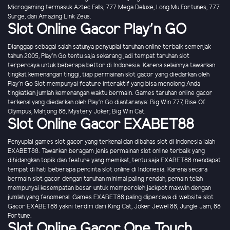
Microgaming termasuk Aztec Falls, 777 Mega Deluxe, Long Mu Fortunes, 777
Surge, dan Amazing Link Zeus.
Slot Online Gacor Play'n GO
Dianggap sebagai salah satunya penyuplai taruhan online terbaik semenjak
tahun 2005, Play'n Go tentu saja sekarang jadi tempat taruhan slot
terpercaya untuk beberapa bettor di Indonesia. Karena selainnya tawarkan
tingkat kemenangan tinggi, tiap permainan slot gacor yang diedarkan oleh
Play'n Go Slot mempunyai feature interaktif yang bisa menolong Anda
tingkatkan jumlah kemenangan waktu bermain. Games taruhan online gacor
terkenal yang diedarkan oleh Play'n Go diantaranya: Big Win 777, Rise Of
Olympus, Mahjong 88, Mystery Joker, Big Win Cat.
Slot Online Gacor EXABET88
Penyuplai games slot gacor yang terkenal dan dibahas slot di Indonesia ialah
EXABET88. Tawarkan beragam jenis permainan slot online terbaik yang
dihidangkan topik dan feature yang memikat, tentu saja EXABET88 mendapat
tempat di hati beberapa pencinta slot online di Indonesia. Karena secara
bermain slot gacor dengan taruhan minimal paling rendah, pemain telah
mempunyai kesempatan besar untuk memperoleh jackpot maxwin dengan
jumlah yang fenomenal. Games EXABET88 paling dipercaya di website slot
Gacor EXABET88 yakni terdiri dari King Cat, Joker Jewel 88, Jungle Jam, 88
Fortune.
Slot Online Gacor One Touch