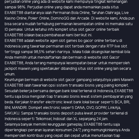
perjudian online yang ada di website kami mempunyai tingkat kemenangan
sampai 98%. Perjudian online yang dapat anda memainkan pada situs
EXABET88 diantaranya ialah Permainan Bola Online, Taruhan Olahraga, Live
Kasino Online, Poker Online, DominoQQ dan Arcade. Di website kami, Anda pun
bisa secara mudah terhubung permainan kesempatan online ini memakai satu
ID pemakai. Untuk ketahui info komplet situs slot gacor online terbaik
EXABET88 silakan baca pembahasan kami berikut ini.
EXABET88 adalah website agen slot games bo gacor online terbaru di
Indonesia yang tawarkan permainan slot terbaik dengan rate RTP live slot
tertinggi sampai 98,5% sehari-harinya . Maka tidak disangsikan kembali bila
Anda memilih untuk mendaftarkan dan bermain di website slot Gacor
EXABET88, Anda terang mempunyai kesempatan besar untuk memperoleh
jackpot maxwin yang spektakuler dibanding situs slot online yang lain secara
umum.
Keuntungan bermain di website slot gacor gampang selanjutnya yakni Maxwin
EXABET88 ialah tawarkan opsi sistem transaksi bisnis yang paling komplet.
Sesudah bekerja bersama dengan bank lokal terkenal di Indonesia, EXABET88
tentu saja bisa mengolah tiap transaksi bisnis lewat sistem pembayaran yang
beda. Kerjakan transfer electronic lewat bank lokal besar seperti BCA, BRI,
BNI, MANDIRI. Dompet electronic seperti DANA, OVO, GOPAY, LinkAja,
SAKUKU. Sampai transaksi bisnis deposit pulsa lewat provider terkenal di
Indonesia seperti Telkomsel, Indosat dan XL sepanjang 24 jam.
Selainnya banyak memiliki keunggulan gameplay, EXABET88 tentu saja
diperlengkapi peranan layanan konsumen 24/7, yang memungkinkannya Anda
memperoleh kontribusi yang cepat dan cepat untuk menuntaskan tiap