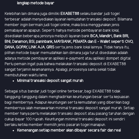
lengkap metode bayar
Kelebihan lain dimana juga dimiliki
EXABET88
selaku bandar judi togel
terbesar adalah menyediakan layanan kemudahan transaksi deposit. Bilamana
member ingin bermain judi togel online, maka bisa menggunakan jenis
pemabayaran apapun. Seperti halnya metode pembayaran bank lokal,
disediakan beberapa jenisnya meliputi layanan bank
BCA, Mandiri, Bank BRI,
BNI, Danamon, BSI, paninbank, MAYBANK, PEMATA dan E - Wallet seperti OVO,
DANA, GOPAY, LINK AJA
,
QRIS
serta jenis bank lokal lainnya. Tidak hanya itu,
pilihan metode bayar memudahkan lain dimana juga turut disediakan adalah
adanya metode pembayaran aplikasi e-payment atau aplikasi dompet digital.
Perlu pemain ingat pula bahwa melakukan transaksi deposit di EXABET88
sangat terjamin keamanannya. Apalagi, prosesnya sama sekali tidak
membutuhkan waktu lama.
Minimal transaksi deposit sangat murah
Sebagai situs bandar judi togel online terbesar, bagi EXABET88 tidak
tanggung-tanggung dalam menghadirkan keuntungan besar serta kepuasan
bagi membernya. Adapun keuntungan serta kemudahan yang diberikan bagi
membernya ialah menawarkan minimal transaksi deposit sangat murah. Setiap
member hanya perlu melakukan transaksi deposit atau pasang taruhan dengan
cukup bayar 100 rupiah. Keuntungan minimal transaksi deposit ini sendiri
berlaku ketika member memilih jenis pasaran togel manapun.
Kemenangan setiap member akan dibayar secara fair dan real