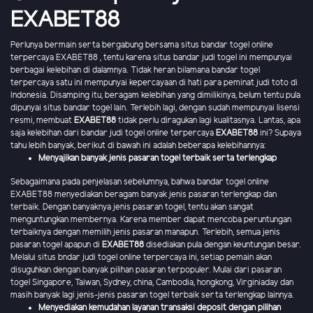
EXABET88
Perlunya bermain serta bergabung bersama situs bandar togel online
terpercaya EXABET88 , tentu karena situs bandar judi togel ini mempunyai
berbagai kelebihan di dalamnya. Tidak heran bilamana bandar togel
terpercaya satu ini mempunyai kepercayaan di hati para peminat judi toto di
Indonesia. Disamping itu, beragam kelebihan yang dimilikinya, belum tentu pula
dipunyai situs bandar togel lain. Terlebih lagi, dengan sudah mempunyai lisensi
resmi, membuat
EXABET88
tidak perlu diragukan lagi kualitasnya. Lantas, apa
saja kelebihan dari bandar judi togel online terpercaya
EXABET88
ini? Supaya
tahu lebih banyak, berikut di bawah ini adalah beberapa kelebihannya:
Menyajikan banyak jenis pasaran togel terbaik serta terlengkap
Sebagaimana pada penjelasan sebelumnya, bahwa bandar togel online
EXABET88 menyediakan beragam banyak jenis pasaran terlengkap dan
terbaik. Dengan banyaknya jenis pasaran togel, tentu akan sangat
menguntungkan membernya. Karena member dapat mencoba peruntungan
terbaiknya dengan memilih jenis pasaran manapun. Terlebih, semua jenis
pasaran togel apapun di
EXABET88
disediakan pula dengan keuntungan besar.
Melalui situs bndar judi togel online terpercaya ini, setiap pemain akan
disuguhkan dengan banyak pilihan pasaran terpopuler. Mulai dari pasaran
togel Singapore, Taiwan, Sydney, china, Cambodia, hongkong, Virginiaday dan
masih banyak lagi jenis-jenis pasaran togel terbaik serta terlengkap lainnya.
Menyediakan kemudahan layanan transaksi deposit dengan pilihan