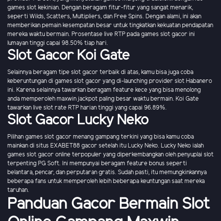
games slot kekinian. Dengan beragam fitur-fitur yang sangat menarik,
seperti Wilds, Scatters, Multipliers, dan Free Spins. Dengan alami, ini akan
memberikan pemain kesempatan besar untuk tingkatkan kekuatan pendapatan
mereka waktu bermain. Prosentase live RTP pada games slot gacor ini
lumayan tinggi capai 98.50% tiap hari.
Slot Gacor Koi Gate
Selainnya beragam tipe slot gacor terbaik di atas, kamu bisa juga coba
keberuntungan di games slot gacor yang di-launching provider slot Habanero
ini. Karena selainnya tawarkan beragam feature kece yang bisa menolong
anda memperoleh maxwin jackpot paling besar waktu bermain. Koi Gate
tawarkan live slot rate RTP harian tinggi yang capai 96.89%.
Slot Gacor Lucky Neko
Pilihan games slot gacor menang gampang terkini yang bisa kamu coba
mainkan di situs EXABET88 gacor setelah itu Lucky Neko. Lucky Neko ialah
games slot gacor online terpopuler yang diperkembangkan oleh penyuplai slot
terpenting PG Soft. Ini mempunyai beragam feature bonus seperti
belantara, pencar, dan perputaran gratis. Sudah pasti, itu memungkinkannya
beberapa fans untuk memperoleh lebih beberapa keuntungan saat mereka
taruhan.
Panduan Gacor Bermain Slot