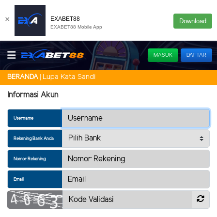
×
EXABET88
Download
EXABET88 Mobile App
MASUK
DAFTAR
Lupa Kata Sandi
BERANDA
Informasi Akun
Username
Rekening Bank Anda
Nomor Rekening
Email