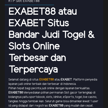
RTP Slot EXABET88
EXABET88 atau
EXABET Situs
Bandar Judi Togel &
Slots Online
Terbesar dan
Terpercaya
Selamat datang di situs
EXABET88
atau
EXABET
. Platform penyedia
layanan judi online terbaik dan terbesar di Indonesia.
Pilihan tepat bagi pecinta judi online dengan layanan berkualitas.
EXABET88
Menyediakan pilihan permainan Slot gacor terlengkap di
bidangnya yaitu sportsbook, slots, Idnlive, eSports, togel, live casino,
tangkas hingga tembak ikan. Seluruh game bisa dimainkan lewat 1 user
id yang didapat dari registrasi
EXABET88
yang mudah dan cepat.