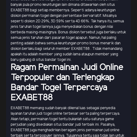
banyak pula promo keuntungan lain dimana ditawarkan oleh situs
EXABET88 bagi setiap membernya. Seperti adanya keuntungan
diskon permainan togel dengan persentase bervariatif. Misalnya
seperti diskon 2D 29%, 3D 59% serta 4D 66%. Tak hanya itu, semua
jenis taruhan togel lainnya juga menyediakan bonus dengan nilai
berbeda masing-masingnya. Bonus diskon tersebut juga berlaku untuk
semua jenis taruhan dari pasaran togel apapun. Namun, hal paling
penting adalah bahwa semua keuntungan promo bonus menarik dan
diskon berlaku bagi seluruh member EXABET88 . Tidak memandang
apakah itu adalah member yang sudah lama ataupun member yang
baru gabung di situs bandar togel ini.
Ragam Permainan Judi Online
Terpopuler dan Terlengkap
Bandar Togel Terpercaya
EXABET88
EXABET88 memang sudah banyak dikenal luas sebagai penyedia
layanan taruhan judi togel online terbesar serta paling terpercaya.
Akan tetapi, permainan togel tentu bukanlah satu-satunya game
perjudian yang disediakan situs bandar judi terbaik ini. Pasalnya,
EXABET88 juga menghadirkan beragam jenis permainan jud online
terbaik serta terpopuler lainnya. Tujuannya tentu saja tidak lain untuk