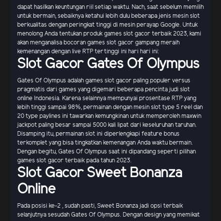
dapat hasilkan keuntungan riil setiap waktu. Nach, saat sebelum memilih
untuk bermain, sebaiknya ketahui lebih dulu beberapa jenis mesin slot
berkualitas dengan peringkat tinggi di mesin perayap Google. Untuk
menolong Anda tentukan produk games slot gacor terbaik 2023, kami
akan menganalisa bocoran games slot gacor gampang meraih
kemenangan dengan live RTP tertinggi ini hari hari ini:
Slot Gacor Gates Of Olympus
Gates Of Olympus adalah games slot gacor paling populer versus
pragmatis dari games yang digemari beberapa pencinta judi slot
online Indonesia. Karena selainnya mempunyai prosentase RTP yang
lebih tinggi sampai 98%, permainan dengan mesin slot type 5 reel dan
20 type paylines ini tawarkan kemungkinan untuk memperoleh maxwin
jackpot paling besar sampai 5000 kali lipat dari keseluruhan taruhan.
Disamping itu, permainan slot ini diperlengkapi feature bonus
terkomplet yang bisa tingkatkan kemenangan Anda waktu bermain.
Dengan begitu, Gates Of Olympus saat ini dipandang seperti pilihan
games slot gacor terbaik pada tahun 2023.
Slot Gacor Sweet Bonanza
Online
Pada posisi ke-2 , sudah pasti, Sweet Bonanza jadi opsi terbaik
selanjutnya sesudah Gates Of Olympus. Dengan design yang memikat