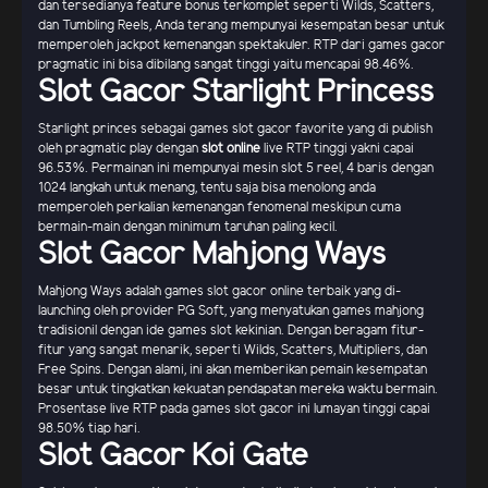
dan tersedianya feature bonus terkomplet seperti Wilds, Scatters,
dan Tumbling Reels, Anda terang mempunyai kesempatan besar untuk
memperoleh jackpot kemenangan spektakuler. RTP dari games gacor
pragmatic ini bisa dibilang sangat tinggi yaitu mencapai 98.46%.
Slot Gacor Starlight Princess
Starlight princes sebagai games slot gacor favorite yang di publish
oleh pragmatic play dengan
slot online
live RTP tinggi yakni capai
96.53%. Permainan ini mempunyai mesin slot 5 reel, 4 baris dengan
1024 langkah untuk menang, tentu saja bisa menolong anda
memperoleh perkalian kemenangan fenomenal meskipun cuma
bermain-main dengan minimum taruhan paling kecil.
Slot Gacor Mahjong Ways
Mahjong Ways adalah games slot gacor online terbaik yang di-
launching oleh provider PG Soft, yang menyatukan games mahjong
tradisionil dengan ide games slot kekinian. Dengan beragam fitur-
fitur yang sangat menarik, seperti Wilds, Scatters, Multipliers, dan
Free Spins. Dengan alami, ini akan memberikan pemain kesempatan
besar untuk tingkatkan kekuatan pendapatan mereka waktu bermain.
Prosentase live RTP pada games slot gacor ini lumayan tinggi capai
98.50% tiap hari.
Slot Gacor Koi Gate