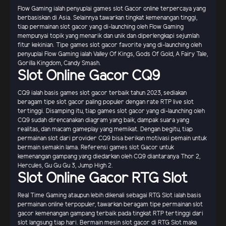
Flow Gaming ialah penyuplai games slot Gacor online terpercaya yang
berbasiskan di Asia. Selainnya tawarkan tingkat kemenangan tinggi,
tiap permainan slot gacor yang di-launching oleh Flow Gaming
mempunyai topik yang menarik dan unik dan diperlengkapi sejumlah
fitur kekinian. Tipe games slot gacor favorite yang di-launching oleh
penyuplai Flow Gaming ialah Valley Of Kings, Gods Of Gold, A Fairy Tale,
Gorilla Kingdom, Candy Smash.
Slot Online Gacor CQ9
CQ9 ialah basis games slot gacor terbaik tahun 2023, sediakan
beragam tipe slot gacor paling populer dengan rate RTP live slot
tertinggi. Disamping itu, tiap games slot gacor yang di-launching oleh
CQ9 sudah direncanakan diagram yang baik, dampak suara yang
realitas, dan macam gameplay yang memikat. Dengan begitu, tiap
permainan slot dari provider CQ9 bisa berikan motivasi pemain untuk
bermain semakin lama. Referensi games slot Gacor untuk
kemenangan gampang yang diedarkan oleh CQ9 diantaranya Thor 2,
Hercules, Gu Gu Gu 3, Jump High 2.
Slot Online Gacor RTG Slot
Real Time Gaming ataupun lebih dikenali sebagai RTG Slot ialah basis
permainan online terpopuler, tawarkan beragam tipe permainan slot
gacor kemenangan gampang terbaik pada tingkat RTP tertinggi dari
slot langsung tiap hari. Bermain mesin slot gacor di RTG Slot maka