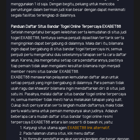
menggunakan 1 id saja. Dengan begitu, peluang untuk mencoba
peruntungan dalam bermain judi kian besar dengan dapat menikmati
segala fasilitas terlengkap di dalamnya.
Panduan Daftar Situs Bandar Togel Online Terpercaya EXABET88
Setelah mengetahui beragam kelebihan serta kemudahan di situs judi
togel EXABET88, tentunya semua penjudi dipastikan tertarik serta
menginginkan dapat bergabung di dalamnya. Maka dari itu, bilamana
ingin dapat bergabung di situs bandar togel terpercaya ini, semua
penjudi perlu mengetahui dulu sebelumnya tahapan serta cara daftar
akun. Karena, jika mengetahui setiap cara pendaftarannya, pastinya
tiap pemain tidak akan mengalami kesulitan bilamana ingin menjadi
member resmi situs bandar EXABET88.
EXABET88 menawarkan pelayanan kemudahan daftar akun untuk
setiap penjudi yang ingin bergabung di dalamnya. Para pemain tidak
usah ragu dan khawatir bilamana ingin mendaftarkan diri di situs judi
satu ini. Pasalnya, melalui daftar situs bandar togel online terpercaya
ini, semua member tidak mesti harus melakukan tahapan yang sulit.
Cukup ikuti persyaratan serta langkah mudah daftarnya, maka tidak
perlu waktu lama untuk pemain mempunyai akun judinya. Adapun
beberapa cara mudah daftar situs bandar togel online resmi
terpercaya EXABET88 antara lain seperti di bawah ini, yaitu:
Kunjungi situs utama agen
EXABET88 link alternatif
.
Pada halaman utama situs, klik menu daftar.
Isi formulir pendaftaran akun secara lengkap dan benar dengan