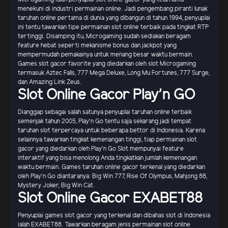
menekuni di industri permainan online. Jadi pengembang piranti lunak
taruhan online pertama di dunia yang dibangun di tahun 1994, penyuplai
ini tentu tawarkan tipe permainan slot online terbaik pada tingkat RTP
tertinggi. Disamping itu, Microgaming sudah sediakan beragam
feature hebat seperti mekanisme bonus dan jackpot yang
mempermudah pemakainya untuk menang besar waktu bermain.
Games slot gacor favorite yang diedarkan oleh slot Microgaming
termasuk Aztec Falls, 777 Mega Deluxe, Long Mu Fortunes, 777 Surge,
dan Amazing Link Zeus.
Slot Online Gacor Play'n GO
Dianggap sebagai salah satunya penyuplai taruhan online terbaik
semenjak tahun 2005, Play'n Go tentu saja sekarang jadi tempat
taruhan slot terpercaya untuk beberapa bettor di Indonesia. Karena
selainnya tawarkan tingkat kemenangan tinggi, tiap permainan slot
gacor yang diedarkan oleh Play'n Go Slot mempunyai feature
interaktif yang bisa menolong Anda tingkatkan jumlah kemenangan
waktu bermain. Games taruhan online gacor terkenal yang diedarkan
oleh Play'n Go diantaranya: Big Win 777, Rise Of Olympus, Mahjong 88,
Mystery Joker, Big Win Cat.
Slot Online Gacor EXABET88
Penyuplai games slot gacor yang terkenal dan dibahas slot di Indonesia
ialah EXABET88. Tawarkan beragam jenis permainan slot online