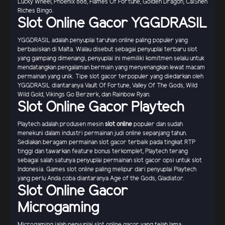
Lucky Wheel, Phoenix 888, Flames Of Fortune, Golden Dragon, CaiShen
Riches Bingo.
Slot Online Gacor YGGDRASIL
YGGDRASIL adalah penyuplai taruhan online paling populer yang
berbasiskan di Malta. Walau disebut sebagai penyuplai terbaru slot
yang gampang dimenangi, penyuplai ini memiliki komitmen selalu untuk
mendatangkan pengalaman bermain yang menyenangkan lewat macam
permainan yang unik. Tipe slot gacor terpopuler yang diedarkan oleh
YGGDRASIL diantaranya Vault Of Fortune, Valley Of The Gods, Wild
Wild Gold, Vikings Go Berzerk, dan Rainbow Ryan.
Slot Online Gacor Playtech
Playtech adalah produsen mesin
slot online
populer dan sudah
menekuni dalam industri permainan judi online sepanjang tahun.
Sediakan beragam permainan slot gacor terbaik pada tingkat RTP
tinggi dan tawarkan feature bonus terkomplet, Playtech terang
sebagai salah satunya penyuplai permainan slot gacor opsi untuk slot
Indonesia. Games slot online paling melipur dari penyuplai Playtech
yang perlu Anda coba diantaranya Age of the Gods, Gladiator.
Slot Online Gacor
Microgaming
Microgaming ialah penyuplai slot online gacor yang telah lama