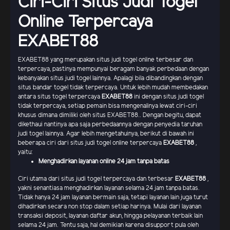
Ciri-Ciri Situs Judi Togel
Online Terpercaya
EXABET88
EXABET88 yang merupakan situs judi togel online terbesar dan
terpercaya, pastinya mempunyai beragam banyak perbedaan dengan
kebanyakan situs judi togel lainnya. Apalagi bila dibandingkan dengan
situs bandar togel tidak terpercaya. Untuk lebih mudah membedakan
antara situs togel terpercaya
EXABET88
ini dengan situs judi togel
tidak terpercaya, setiap pemain bisa mengenalinya lewat ciri-ciri
khusus dimana dimiliki oleh situs EXABET88.. Dengan begitu, dapat
dikethaui nantinya apa saja perbedaannya dengan penyedia taruhan
judi togel lainnya. Agar lebih mengetahuinya, berikut di bawah ini
beberapa ciri dari situs judi togel online terpercaya
EXABET88
,
yaitu:
Menghadirkan layanan online 24 jam tanpa batas
Ciri utama dari situs judi togel terpercaya dan terbesar
EXABET88
,
yakni senantiasa menghadirkan layanan selama 24 jam tanpa batas.
Tidak hanya 24 jam layanan bermain saja, tetapi layanan lain juga turut
dihadirkan secara non stop dalam setiap harinya. Mulai dari layanan
transaksi deposit, layanan daftar akun, hingga pelayanan terbaik lain
selama 24 jam. Tentu saja, hal demikian karena disupport pula oleh