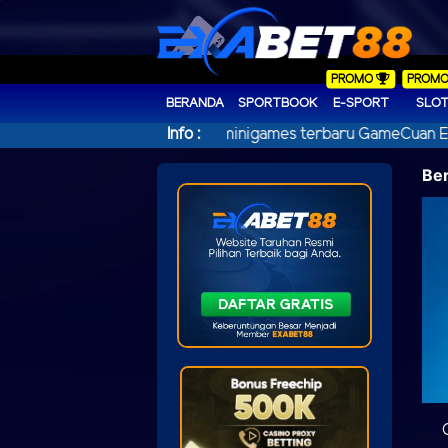
PROMO
PROM
BERANDA
SPORTBOOK
E-SPORT
SLO
Telah Hadir minigames terbaru GameCuan Eksklusif hanya di EX
Info :
Be