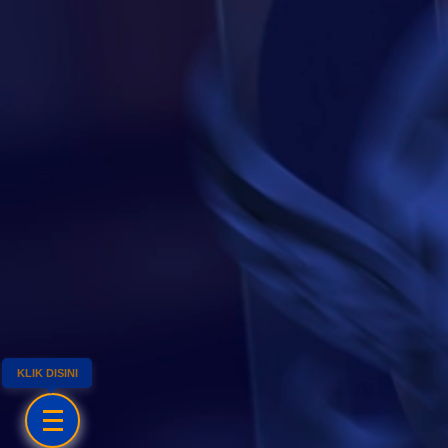
KLIK DISINI