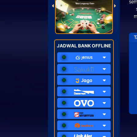
sem
m
T
JADWAL BANK OFFLINE