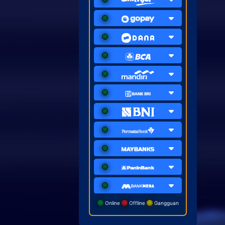
Online
Offline
Gangguan