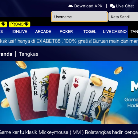
Download APK
Live Chat
O
PROMO
TS
IDNLIVE
ARCADE
POKER
TOGEL
LIVE CASINO
TA
ABET88 , 100% gratis! Buruan main dan menangkan hadiahnya! EX
randa
Tangkas
Game kartu klasik Mickeymouse ( MM ) Bolatangkas hadir dengan